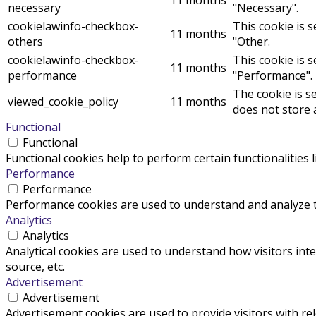
11 months
necessary
"Necessary".
cookielawinfo-checkbox-
This cookie is 
11 months
others
"Other.
cookielawinfo-checkbox-
This cookie is 
11 months
performance
"Performance".
The cookie is s
viewed_cookie_policy
11 months
does not store 
Functional
Functional
Functional cookies help to perform certain functionalities 
Performance
Performance
Performance cookies are used to understand and analyze the
Analytics
Analytics
Analytical cookies are used to understand how visitors inte
source, etc.
Advertisement
Advertisement
Advertisement cookies are used to provide visitors with re