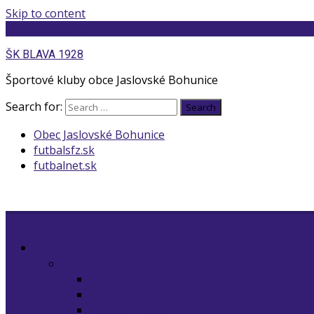
Skip to content
ŠK BLAVA 1928
ŠK BLAVA 1928
Športové kluby obce Jaslovské Bohunice
Search for:
Search
Obec Jaslovské Bohunice
futbalsfz.sk
futbalnet.sk
Športové kluby
Futbalový klub
Novinky
Futbalové tímy
Futbalové súťaže