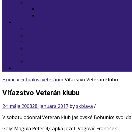
Vodáctvo & turistika
Novinky
Výkonný výbor vodácko-turistického klub
O nás
Kontakt
Bulletin
Prenájom športovísk
Hymna klubu
Správna rada ŠK Blava
História
2 percentá (2 %)
Home
»
Futbaloví veteráni
»
Víťazstvo Veterán klubu
Víťazstvo Veterán klubu
24. mája 2008
28. januára 2017
by
skblava
/
V sobotu odohral Veterán klub Jaslovské Bohunice svoj ďal
Góly: Magula Peter 4,Čápka Jozef ,Vágovič František .