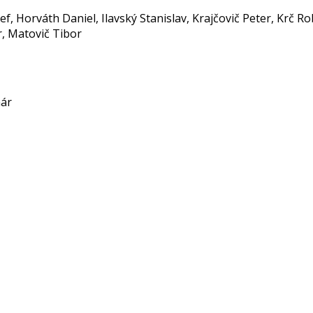
ef, Horváth Daniel, Ilavský Stanislav, Krajčovič Peter, Krč R
r, Matovič Tibor
nár