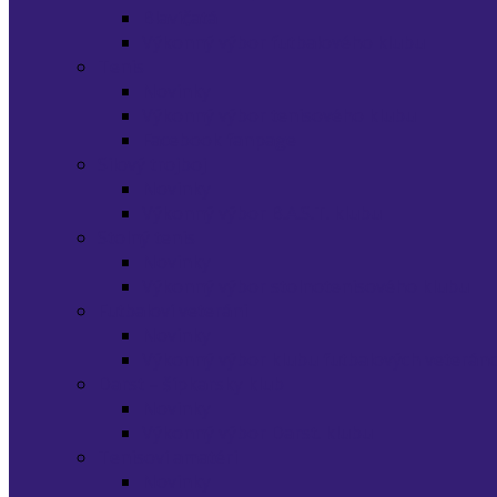
Blavíčatá
Výkonný výbor futbalového klubu
Tenis
Novinky
Výkonný výbor tenisového klubu
Facebook fanpage
Silový trojboj
Novinky
Výkonný výbor B.A.S.T. klubu
Stolný tenis
Novinky
Výkonný výbor stolnotenisového klubu
Futbaloví veteráni
Novinky
Výkonný výbor klubu futbalových veterán
Darst – šípkarsky klub
Novinky
Výkonný výbor Darst. klubu
Tenisoví amatéri
Novinky