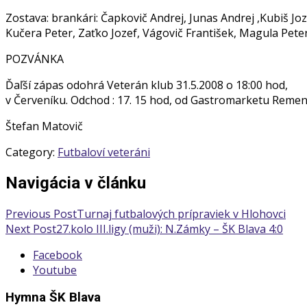
Zostava: brankári: Čapkovič Andrej, Junas Andrej ,Kubiš Joz
Kučera Peter, Zaťko Jozef, Vágovič František, Magula Pete
POZVÁNKA
Ďaľší zápas odohrá Veterán klub 31.5.2008 o 18:00 hod,
v Červeníku. Odchod : 17. 15 hod, od Gastromarketu Reme
Štefan Matovič
Category:
Futbaloví veteráni
Navigácia v článku
Previous Post
Turnaj futbalových prípraviek v Hlohovci
Next Post
27.kolo III.ligy (muži): N.Zámky – ŠK Blava 4:0
Facebook
Youtube
Hymna ŠK Blava