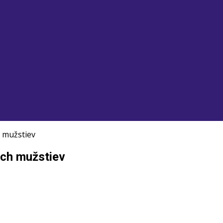
u
 mužstiev
ich mužstiev