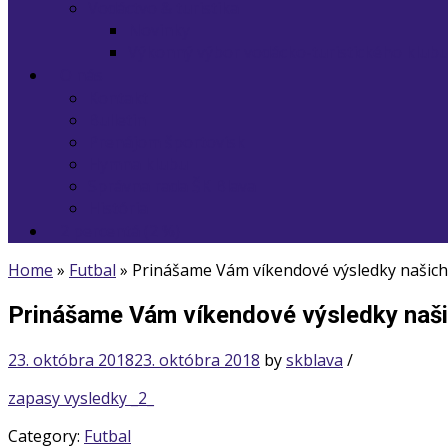
Vodáctvo & turistika
Novinky
Výkonný výbor vodácko-turistického klub
O nás
Kontakt
Bulletin
Prenájom športovísk
Hymna klubu
Správna rada ŠK Blava
História
2 percentá (2 %)
Home
»
Futbal
»
Prinášame Vám víkendové výsledky našich
Prinášame Vám víkendové výsledky naš
23. októbra 2018
23. októbra 2018
by
skblava
/
zapasy vysledky _2_
Category:
Futbal