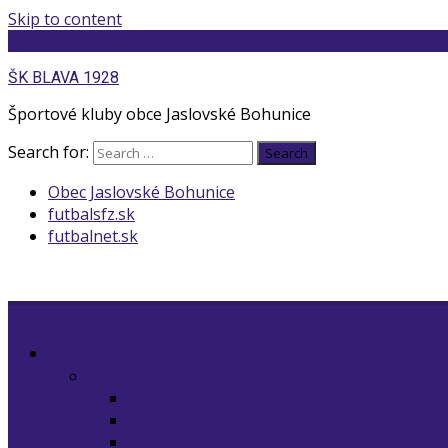
Skip to content
ŠK BLAVA 1928
ŠK BLAVA 1928
Športové kluby obce Jaslovské Bohunice
Search for:
Search
Obec Jaslovské Bohunice
futbalsfz.sk
futbalnet.sk
Športové kluby
Futbalový klub
Novinky
Futbalové tímy
Futbalové súťaže