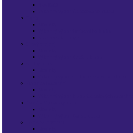
Blavíčatá
Výkonný výbor futbalového klubu
Tenis
Novinky
Výkonný výbor tenisového klubu
Facebook fanpage
Silový trojboj
Novinky
Výkonný výbor B.A.S.T. klubu
Stolný tenis
Novinky
Výkonný výbor stolnotenisového klubu
Futbaloví veteráni
Novinky
Výkonný výbor klubu futbalových veterán
Darst – šípkarsky klub
Novinky
Výkonný výbor Darst. klubu
Tenisoví amatéri
Novinky