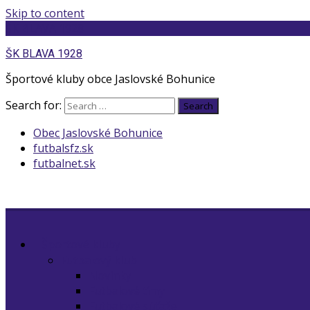
Skip to content
ŠK BLAVA 1928
ŠK BLAVA 1928
Športové kluby obce Jaslovské Bohunice
Search for:
Search
Obec Jaslovské Bohunice
futbalsfz.sk
futbalnet.sk
Športové kluby
Futbalový klub
Novinky
Futbalové tímy
Futbalové súťaže