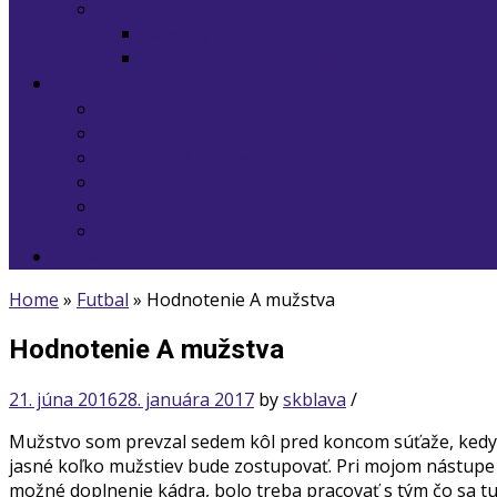
Vodáctvo & turistika
Novinky
Výkonný výbor vodácko-turistického klub
O nás
Kontakt
Bulletin
Prenájom športovísk
Hymna klubu
Správna rada ŠK Blava
História
2 percentá (2 %)
Home
»
Futbal
»
Hodnotenie A mužstva
Hodnotenie A mužstva
21. júna 2016
28. januára 2017
by
skblava
/
Mužstvo som prevzal sedem kôl pred koncom súťaže, kedy b
jasné koľko mužstiev bude zostupovať. Pri mojom nástupe s
možné doplnenie kádra, bolo treba pracovať s tým čo sa t