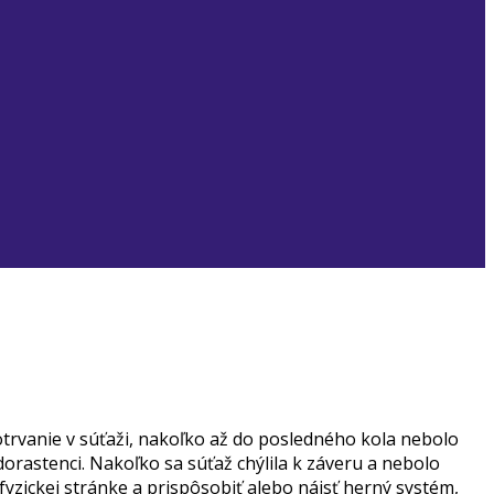
trvanie v súťaži, nakoľko až do posledného kola nebolo
orastenci. Nakoľko sa súťaž chýlila k záveru a nebolo
zickej stránke a prispôsobiť alebo nájsť herný systém,