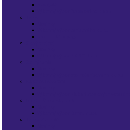
Blavíčatá
Výkonný výbor futbalového klubu
Tenis
Novinky
Výkonný výbor tenisového klubu
Facebook fanpage
Silový trojboj
Novinky
Výkonný výbor B.A.S.T. klubu
Stolný tenis
Novinky
Výkonný výbor stolnotenisového klubu
Futbaloví veteráni
Novinky
Výkonný výbor klubu futbalových veterán
Darst – šípkarsky klub
Novinky
Výkonný výbor Darst. klubu
Tenisoví amatéri
Novinky