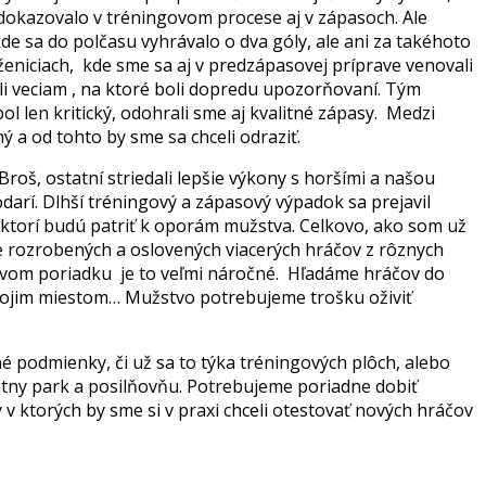
 dokazovalo v tréningovom procese aj v zápasoch. Ale
 sa do polčasu vyhrávalo o dva góly, ale ani za takéhoto
niciach, kde sme sa aj v predzápasovej príprave venovali
ali veciam , na ktoré boli dopredu upozorňovaní. Tým
 len kritický, odohrali sme aj kvalitné zápasy. Medzi
 a od tohto by sme sa chceli odraziť.
Broš, ostatní striedali lepšie výkony s horšími a našou
darí. Dlhší tréningový a zápasový výpadok sa prejavil
 ktorí budú patriť k oporám mužstva. Celkovo, ako som už
e rozrobených a oslovených viacerých hráčov z rôznych
upovom poriadku je to veľmi náročné. Hľadáme hráčov do
 svojim miestom… Mužstvo potrebujeme trošku oživiť
 podmienky, či už sa to týka tréningových plôch, alebo
estny park a posilňovňu. Potrebujeme poriadne dobiť
 ktorých by sme si v praxi chceli otestovať nových hráčov