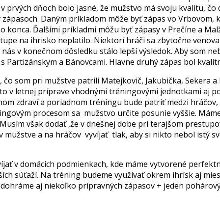
v prvých dňoch bolo jasné, že mužstvo má svoju kvalitu, čo
 zápasoch. Daným príkladom môže byť zápas vo Vrbovom, kde
konca. Ďalšími príkladmi môžu byť zápasy v Prečíne a Malže
tupe na ihrisko neplatilo. Niektorí hráči sa zbytočne venov
nás v konečnom dôsledku stálo lepší výsledok. Aby som nebol
s Partizánskym a Bánovcami. Hlavne druhý zápas bol kvalitný
 čo som pri mužstve patrili Matejkovič, Jakubička, Sekera a 
to v letnej príprave vhodnými tréningovými jednotkami aj po
nom zdraví a poriadnom tréningu bude patriť medzi hráčov,
réningovým procesom sa mužstvo určite posunie vyššie. Mám
ať. Musím však dodať ,že v dnešnej dobe pri terajšom prest
 mužstve a na hráčov vyvíjať tlak, aby si nikto nebol istý
víjať v domácich podmienkach, kde máme vytvorené perfektné
ších súťaží. Na tréning budeme využívať okrem ihrísk aj mi
dohráme aj niekoľko prípravných zápasov + jeden pohárový v