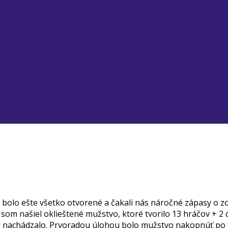
u
olo ešte všetko otvorené a čakali nás náročné zápasy o zo
om našiel oklieštené mužstvo, ktoré tvorilo 13 hráčov + 2 d
u nachádzalo. Prvoradou úlohou bolo mužstvo nakopnúť po fy