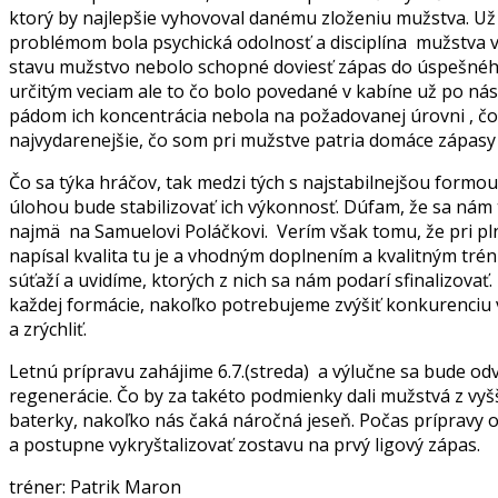
ktorý by najlepšie vyhovoval danému zloženiu mužstva. Už 
problémom bola psychická odolnosť a disciplína mužstva v
stavu mužstvo nebolo schopné doviesť zápas do úspešného 
určitým veciam ale to čo bolo povedané v kabíne už po nás
pádom ich koncentrácia nebola na požadovanej úrovni , čo 
najvydarenejšie, čo som pri mužstve patria domáce zápasy 
Čo sa týka hráčov, tak medzi tých s najstabilnejšou formou,
úlohou bude stabilizovať ich výkonnosť. Dúfam, že sa nám 
najmä na Samuelovi Poláčkovi. Verím však tomu, že pri pl
napísal kvalita tu je a vhodným doplnením a kvalitným t
súťaží a uvidíme, ktorých z nich sa nám podarí sfinalizov
každej formácie, nakoľko potrebujeme zvýšiť konkurenciu v
a zrýchliť.
Letnú prípravu zahájime 6.7.(streda) a výlučne sa bude od
regenerácie. Čo by za takéto podmienky dali mužstvá z vyš
baterky, nakoľko nás čaká náročná jeseň. Počas prípravy o
a postupne vykryštalizovať zostavu na prvý ligový zápas.
tréner: Patrik Maron