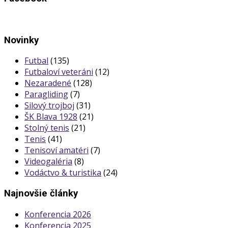
Novinky
Futbal
(135)
Futbaloví veteráni
(12)
Nezaradené
(128)
Paragliding
(7)
Silový trojboj
(31)
ŠK Blava 1928
(21)
Stolný tenis
(21)
Tenis
(41)
Tenisoví amatéri
(7)
Videogaléria
(8)
Vodáctvo & turistika
(24)
Najnovšie články
Konferencia 2026
Konferencia 2025