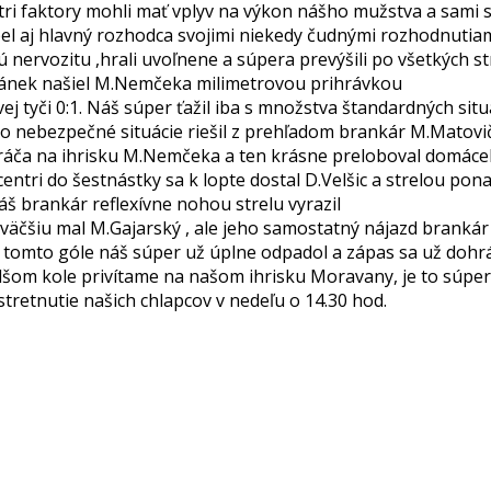
o tri faktory mohli mať vplyv na výkon nášho mužstva a sami
el aj hlavný rozhodca svojimi niekedy čudnými rozhodnutiami.
nú nervozitu ,hrali uvoľnene a súpera prevýšili po všetkých s
Krivánek našiel M.Nemčeka milimetrovou prihrávkou
tyči 0:1. Náš súper ťažil iba s množstva štandardných situác
to nebezpečné situácie riešil z prehľadom brankár M.Matov
áča na ihrisku M.Nemčeka a ten krásne preloboval domáceh
 centri do šestnástky sa k lopte dostal D.Velšic a strelou p
náš brankár reflexívne nohou strelu vyrazil
väčšiu mal M.Gajarský , ale jeho samostatný nájazd brankár 
o tomto góle náš súper už úplne odpadol a zápas sa už dohráv
ďalšom kole privítame na našom ihrisku Moravany, je to súper
tretnutie našich chlapcov v nedeľu o 14.30 hod.