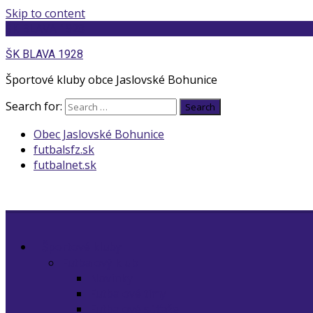
Skip to content
ŠK BLAVA 1928
ŠK BLAVA 1928
Športové kluby obce Jaslovské Bohunice
Search for:
Search
Obec Jaslovské Bohunice
futbalsfz.sk
futbalnet.sk
Športové kluby
Futbalový klub
Novinky
Futbalové tímy
Futbalové súťaže