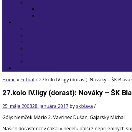
Vodáctvo & turistika
Novinky
Výkonný výbor vodácko-turistického klub
O nás
Kontakt
Bulletin
Prenájom športovísk
Hymna klubu
Správna rada ŠK Blava
História
2 percentá (2 %)
Home
»
Futbal
»
27.kolo IV.ligy (dorast): Nováky – ŠK Blava 
27.kolo IV.ligy (dorast): Nováky – ŠK Bl
25. mája 2008
28. januára 2017
by
skblava
/
Góly: Nemček Mário 2, Vavrinec Dušan, Gajarský Michal
Našich dorastencov čakal v nedeľu ďalší z nepríjemných sú