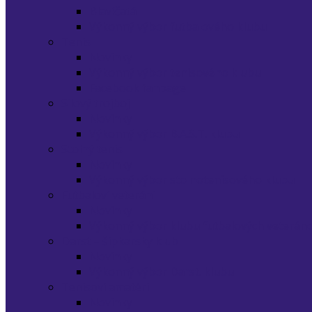
Blavíčatá
Výkonný výbor futbalového klubu
Tenis
Novinky
Výkonný výbor tenisového klubu
Facebook fanpage
Silový trojboj
Novinky
Výkonný výbor B.A.S.T. klubu
Stolný tenis
Novinky
Výkonný výbor stolnotenisového klubu
Futbaloví veteráni
Novinky
Výkonný výbor klubu futbalových veterán
Darst – šípkarsky klub
Novinky
Výkonný výbor Darst. klubu
Tenisoví amatéri
Novinky