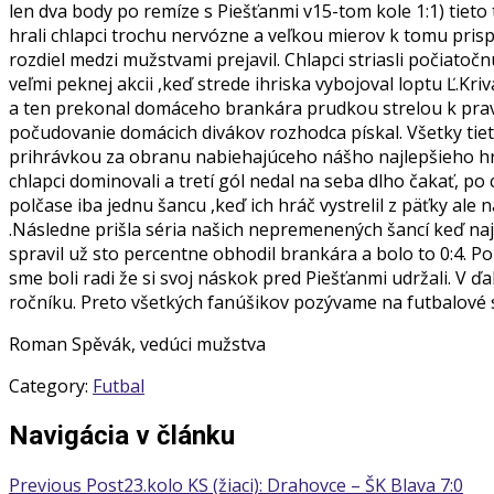
len dva body po remíze s Piešťanmi v15-tom kole 1:1) tiet
hrali chlapci trochu nervózne a veľkou mierov k tomu prisp
rozdiel medzi mužstvami prejavil. Chlapci striasli počiatoč
veľmi peknej akcii ,keď strede ihriska vybojoval loptu Ľ.
a ten prekonal domáceho brankára prudkou strelou k pravej 
počudovanie domácich divákov rozhodca pískal. Všetky tie
prihrávkou za obranu nabiehajúceho nášho najlepšieho hr
chlapci dominovali a tretí gól nedal na seba dlho čakať, po
polčase iba jednu šancu ,keď ich hráč vystrelil z päťky ale 
.Následne prišla séria našich nepremenených šancí keď naj
spravil už sto percentne obhodil brankára a bolo to 0:4. P
sme boli radi že si svoj náskok pred Piešťanmi udržali. V 
ročníku. Preto všetkých fanúšikov pozývame na futbalové s
Roman Spěvák, vedúci mužstva
Category:
Futbal
Navigácia v článku
Previous Post
23.kolo KS (žiaci): Drahovce – ŠK Blava 7:0