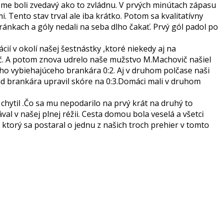
 sme boli zvedavý ako to zvládnu. V prvých minútach zápasu
 Tento stav trval ale iba krátko. Potom sa kvalitatívny
tránkach a góly nedali na seba dlho čakať. Prvý gól padol po
ií v okolí našej šestnástky ,ktoré niekedy aj na
ič. A potom znova udrelo naše mužstvo M.Machovič našiel
o vybiehajúceho brankára 0:2. Aj v druhom polčase naši
onad brankára upravil skóre na 0:3.Domáci mali v druhom
chytil .Čo sa mu nepodarilo na prvý krát na druhý to
al v našej plnej réžii. Cesta domou bola veselá a všetci
 ktorý sa postaral o jednu z našich troch prehier v tomto