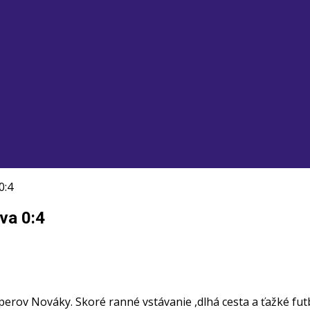
u
0:4
ava 0:4
perov Nováky. Skoré ranné vstávanie ,dlhá cesta a ťažké fut