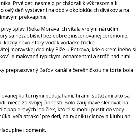
dníka. Prvé deti nesmelo prichádzali k výkresom a k
 po celý deň vystavení na obdiv okoloidúcich divákov a na
ujímavým prekvapíme.
 prvý splav. Rieka Morava ich vítala vrelým náručím
ktorý sa nezaobišiel bez dobre zinscenovanej ceremónie.
l každý novo-starý vodák vodácke tričko.
vitej moravskej dedinky Plže u Petrova, kde okrem iného si
ípkov´ je maľovaná typickými ornamentmi a stráž nad nimi
cky prepracovaný Baťov kanál a čerešničkou na torte bola
 lemovanej kultúrnymi podujatiami, hrami, súťažami ako sa
il niečo zo svojej činnosti. Bolo zaujímavé sledovať na
í z papierových lodičiek, ktoré si mohli pustiť do vody
úkal veľa atrakcií pre deti, na rybníku členovia klubu ani
ľaduplne i odmeniť.