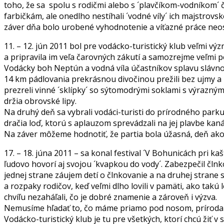
toho, že sa spolu s rodičmi alebo s ´plavčíkom-vodníkom´ č
farbičkám, ale onedlho nestíhali ´vodné víly´ ich majstrovs
záver dňa bolo urobené vyhodnotenie a víťazné práce neos
11. – 12. jún 2011 bol pre vodácko-turistický klub veľmi vý
a pripravila im veľa čarovných zákutí a samozrejme veľmi p
Vodácky boh Neptún a vodná víla účastníkov splavu slávnos
14 km pádlovania prekrásnou divočinou prežili bez ujmy a n
prezreli vinné ´sklípky´ so sýtomodrými soklami s výrazným
držia obrovské lipy.
Na druhý deň sa vybrali vodáci-turisti do prírodného par
dračia loď, ktorú s aplauzom sprevádzali na jej plavbe kan
Na záver môžeme hodnotiť, že partia bola úžasná, deň ako 
17. – 18. júna 2011 – sa konal festival ´V Bohunicách pri ka
ľudovo hovorí aj svojou ´kvapkou do vody´. Zabezpečil člnk
jednej strane záujem detí o člnkovanie a na druhej strane st
a rozpaky rodičov, keď veľmi dlho lovili v pamäti, ako takú
chvíľu nezaháľali, čo je dobré znamenie a zároveň i výzva.
Nemusíme hľadať to, čo máme priamo pod nosom, príroda ná
Vodácko-turistický klub je tu pre všetkých, ktorí chcú žiť v 