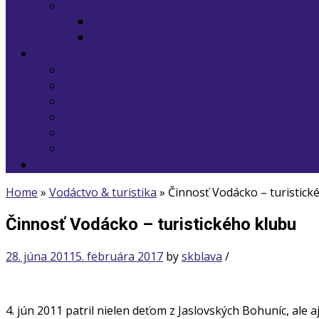
Vodáctvo & turistika
Novinky
Výkonný výbor vodácko-turistického klub
O nás
Kontakt
Bulletin
Prenájom športovísk
Hymna klubu
Správna rada ŠK Blava
História
2 percentá (2 %)
Home
»
Vodáctvo & turistika
»
Činnosť Vodácko – turistick
Činnosť Vodácko – turistického klubu
28. júna 2011
5. februára 2017
by
skblava
/
4. jún 2011 patril nielen deťom z Jaslovských Bohuníc, ale 