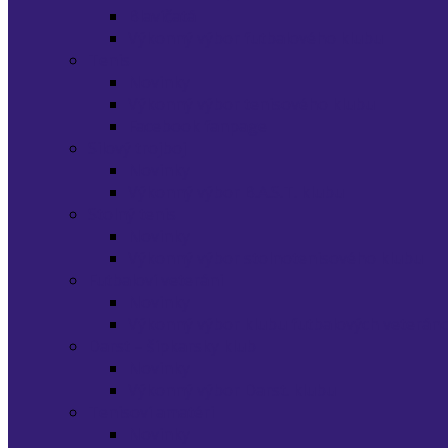
Blavíčatá
Výkonný výbor futbalového klubu
Tenis
Novinky
Výkonný výbor tenisového klubu
Facebook fanpage
Silový trojboj
Novinky
Výkonný výbor B.A.S.T. klubu
Stolný tenis
Novinky
Výkonný výbor stolnotenisového klubu
Futbaloví veteráni
Novinky
Výkonný výbor klubu futbalových veterán
Darst – šípkarsky klub
Novinky
Výkonný výbor Darst. klubu
Tenisoví amatéri
Novinky