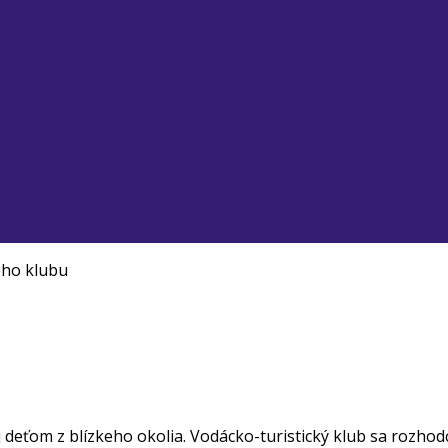
u
ého klubu
aj deťom z blízkeho okolia. Vodácko-turistický klub sa rozhod