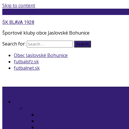
Skip to content
ŠK BLAVA 1928
ŠK BLAVA 1928
Športové kluby obce Jaslovské Bohunice
Search for:
Search
Obec Jaslovské Bohunice
futbalsfz.sk
futbalnet.sk
Športové kluby
Futbalový klub
Novinky
Futbalové tímy
Futbalové súťaže