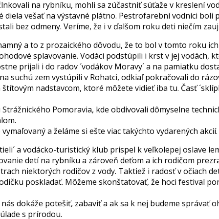
lnkovali na rybníku, mohli sa zúčastniť súťaže v kreslení vo
ké diela vešať na výstavné plátno. Pestrofarební vodníci boli
tali bez odmeny. Veríme, že i v ďalšom roku deti niečím za
znamný a to z prozaického dôvodu, že to bol v tomto roku ich
ohodové splavovanie. Vodáci podstúpili i krst v jej vodách, 
tne prijali i do radov ´vodákov Moravy´ a na pamiatku dosta
a suchú zem vystúpili v Rohatci, odkiaľ pokračovali do rázo
 štítovým nadstavcom, ktoré môžete vidieť iba tu. Časť ´skl
ku Strážnického Pomoravia, kde obdivovali dômyselne techni
álom.
vymaľovaný a želáme si ešte viac takýchto vydarených akcií.
štieli´ a vodácko-turistický klub prispel k veľkolepej oslave
ovanie detí na rybníku a zároveň deťom a ich rodičom prezrad
rach niektorých rodičov z vody. Taktiež i radosť v očiach det
 lodičku poskladať. Môžeme skonštatovať, že hoci festival pon
s dokáže potešiť, zabaviť a ak sa k nej budeme správať oh
súlade s prírodou.