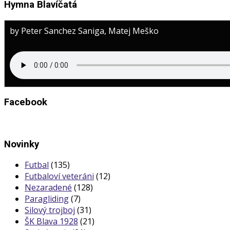
Hymna Blavíčatá
by Peter Sanchez Saniga, Matej Meško
Facebook
Novinky
Futbal
(135)
Futbaloví veteráni
(12)
Nezaradené
(128)
Paragliding
(7)
Silový trojboj
(31)
ŠK Blava 1928
(21)